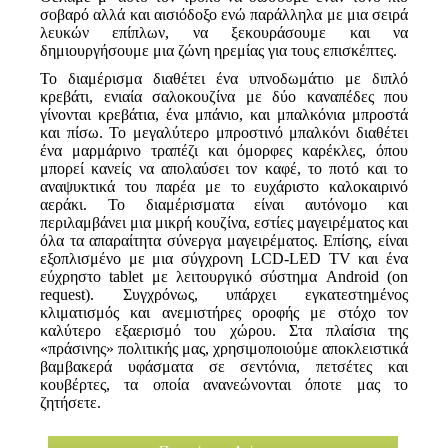
σοβαρό αλλά και αισιόδοξο ενώ παράλληλα με μια σειρά
λευκών επίπλων, να ξεκουράσουμε και να
δημιουργήσουμε μια ζώνη ηρεμίας για τους επισκέπτες.
Το διαμέρισμα διαθέτει ένα υπνοδωμάτιο με διπλό
κρεβάτι, ενιαία σαλοκουζίνα με δύο καναπέδες που
γίνονται κρεβάτια, ένα μπάνιο, και μπαλκόνια μπροστά
και πίσω. Το μεγαλύτερο μπροστινό μπαλκόνι διαθέτει
ένα μαρμάρινο τραπέζι και όμορφες καρέκλες, όπου
μπορεί κανείς να απολαύσει τον καφέ, το ποτό και το
αναψυκτικά του παρέα με το ευχάριστο καλοκαιρινό
αεράκι. Το διαμέρισματα είναι αυτόνομο και
περιλαμβάνει μια μικρή κουζίνα, εστίες μαγειρέματος και
όλα τα απαραίτητα σύνεργα μαγειρέματος. Επίσης, είναι
εξοπλισμένο με μια σύγχρονη LCD-LED TV και ένα
εύχρηστο tablet με λειτουργικό σύστημα Android (on
request). Συγχρόνως, υπάρχει εγκατεστημένος
κλιματισμός και ανεμιστήρες οροφής με στόχο τον
καλύτερο εξαερισμό του χώρου. Στα πλαίσια της
«πράσινης» πολιτικής μας, χρησιμοποιούμε αποκλειστικά
βαμβακερά υφάσματα σε σεντόνια, πετσέτες και
κουβέρτες, τα οποία ανανεώνονται όποτε μας το
ζητήσετε.