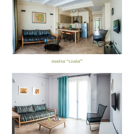
σουίτα “ελαία”