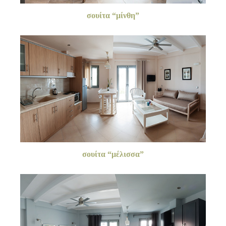
σουίτα “μίνθη”
σουίτα “μέλισσα”